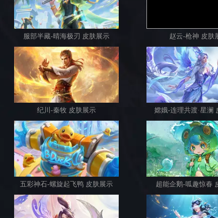
服部半藏-晴海极刃 皮肤展示
赵云-枪神 皮肤
纪川-秦牧 皮肤展示
嫦娥-连理共渡·星澜
五彩神石-螺旋起飞鸭 皮肤展示
超能企鹅-呱趣惊春 