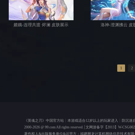
嫦娥-连理共渡·烬澜 皮肤展示
洛神-澄渊拂云 皮
1
2
《
英魂之刃
》中国官方站┊本游戏适合12岁以上的玩家进入┊
防沉迷
2000-2026 @
99.com
All rights reserved.┊
文网游备字【2013】W-CSG00
著作权人&出版服务单位&运营方：福建网龙计算机网络信息技术有限